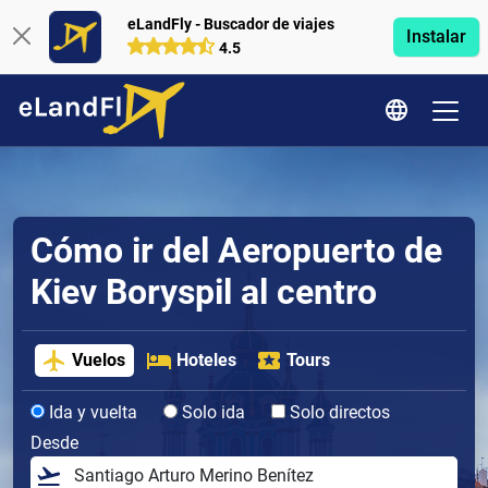
eLandFly - Buscador de viajes
Instalar
4.5
Cómo ir del Aeropuerto de
Kiev Boryspil al centro
Vuelos
Hoteles
Tours
Ida y vuelta
Solo ida
Solo directos
Desde