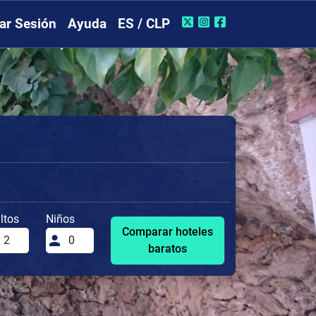
iar Sesión
Ayuda
ES / CLP
ltos
Niños
Comparar hoteles
baratos