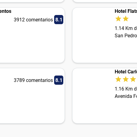
entos
Hotel Flat
3912 comentarios
8.1
1.14 Km d
San Pedro
Hotel Carl
3789 comentarios
8.1
1.16 Km d
Avenida Fo