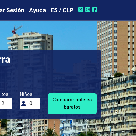
iar Sesión
Ayuda
ES / CLP
rra
ltos
Niños
Comparar hoteles
baratos