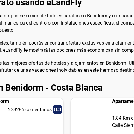
rato usando eLandFly
a amplia selección de hoteles baratos en Benidorm y comparar s
l mar, cerca del centro o con instalaciones específicas, el com
puesto.
eles, también podrás encontrar ofertas exclusivas en alojamien
l, eLandFly te mostrará las opciones más económicas sin compr
s mejores ofertas de hoteles y alojamientos en Benidorm. Uti
isfrutar de unas vacaciones inolvidables en este hermoso destino 
n Benidorm - Costa Blanca
dorm
Apartamen
233286 comentarios
8.3
1.84 Km d
Calle Sier