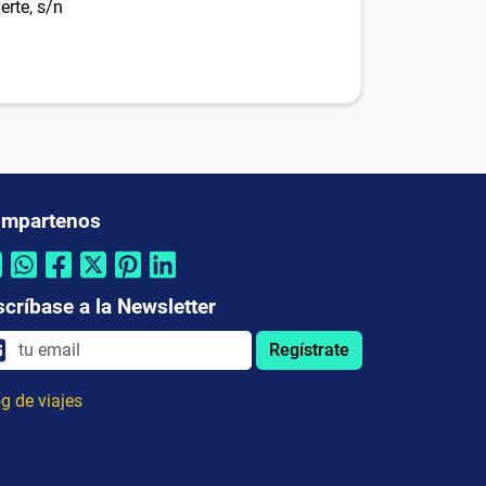
erte, s/n
mpartenos
scríbase a la Newsletter
Regístrate
g de viajes