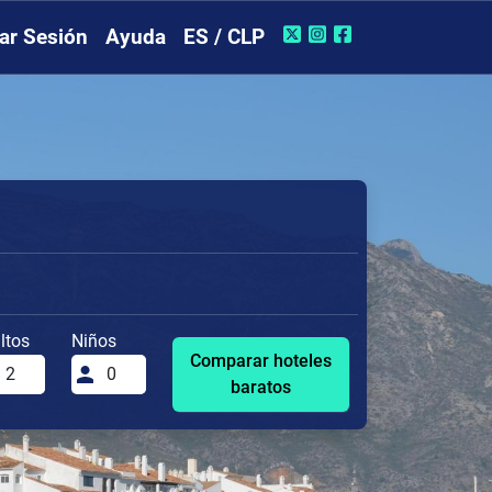
iar Sesión
Ayuda
ES / CLP
ltos
Niños
Comparar hoteles
baratos