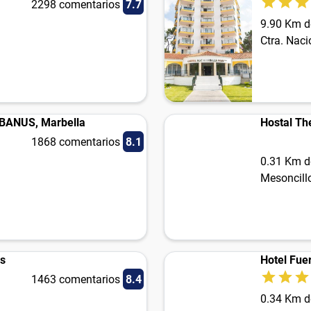
2298 comentarios
7.7
9.90 Km d
Ctra. Nac
ANUS, Marbella
Hostal T
1868 comentarios
8.1
0.31 Km d
Mesoncillo
us
Hotel Fue
1463 comentarios
8.4
0.34 Km d