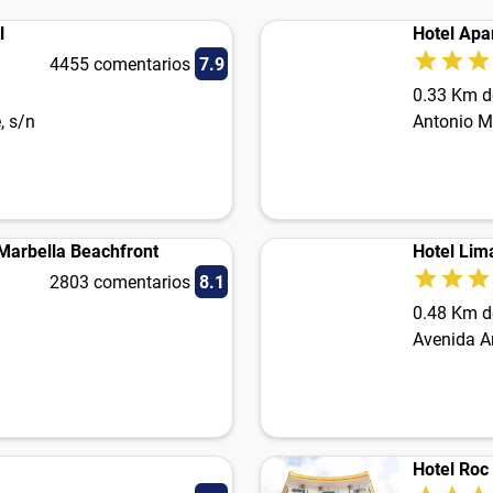
l
Hotel Apa
4455 comentarios
7.9
0.33 Km d
, s/n
Antonio M
 Marbella Beachfront
Hotel Lim
2803 comentarios
8.1
0.48 Km d
Avenida A
Hotel Roc