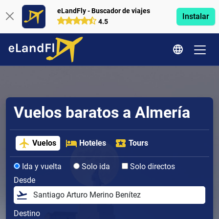
eLandFly - Buscador de viajes
Instalar
4.5
Vuelos baratos a Almería
Vuelos
Hoteles
Tours
Ida y vuelta
Solo ida
Solo directos
Desde
Destino