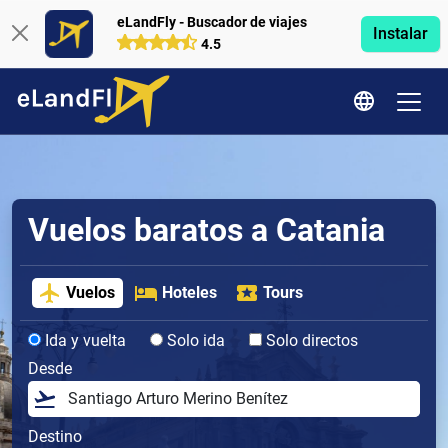
eLandFly - Buscador de viajes
Instalar
4.5
Vuelos baratos a Catania
Vuelos
Hoteles
Tours
Ida y vuelta
Solo ida
Solo directos
Desde
Destino