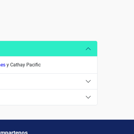
nes
y Cathay Pacific
mpartenos