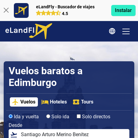
eLandFly - Buscador de viajes
Instalar
4.5
Vuelos baratos a
Edimburgo
Vuelos
Hoteles
Tours
Ida y vuelta
Solo ida
Solo directos
Desde