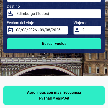
Destino
Fechas del viaje
Viajeros
Buscar vuelos
Aerolineas con más frecuencia
Ryanair y easyJet