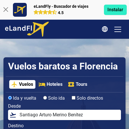
eLandFly - Buscador de viajes
Instalar
4.5
Vuelos baratos a Florencia
Vuelos
Hoteles
Tours
Ida y vuelta
Solo ida
Solo directos
Desde
Destino