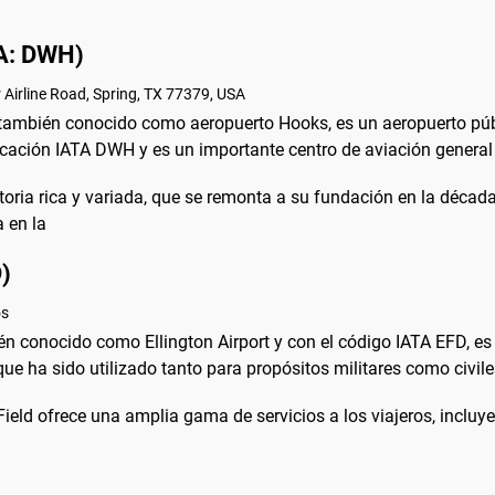
A: DWH)
Airline Road, Spring, TX 77379, USA
también conocido como aeropuerto Hooks, es un aeropuerto públ
icación IATA DWH y es un importante centro de aviación general 
oria rica y variada, que se remonta a su fundación en la décad
 en la
D)
os
ién conocido como Ellington Airport y con el código IATA EFD, e
 que ha sido utilizado tanto para propósitos militares como civile
Field ofrece una amplia gama de servicios a los viajeros, incluye