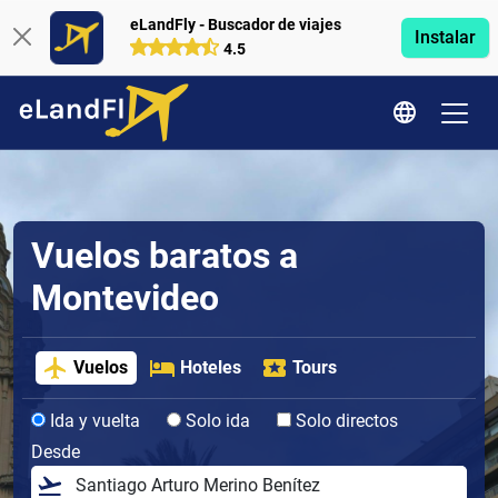
eLandFly - Buscador de viajes
Instalar
4.5
Vuelos baratos a
Montevideo
Vuelos
Hoteles
Tours
Ida y vuelta
Solo ida
Solo directos
Desde