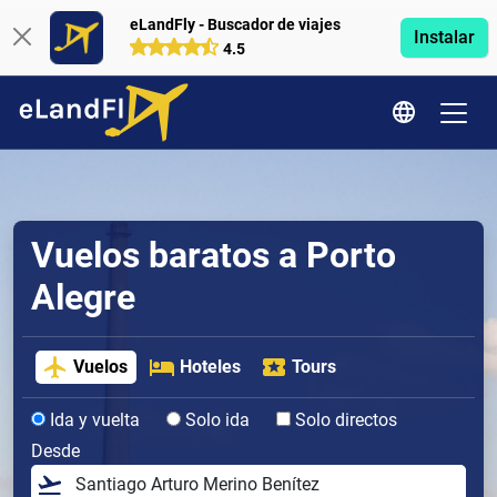
eLandFly - Buscador de viajes
Instalar
4.5
Vuelos baratos a Porto
Alegre
Vuelos
Hoteles
Tours
Ida y vuelta
Solo ida
Solo directos
Desde