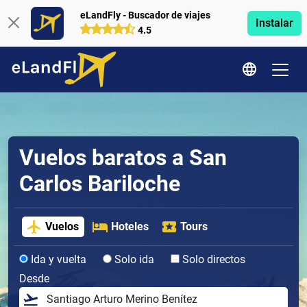
eLandFly - Buscador de viajes
Instalar
4.5
Vuelos baratos a San
Carlos Bariloche
Vuelos
Hoteles
Tours
Ida y vuelta
Solo ida
Solo directos
Desde