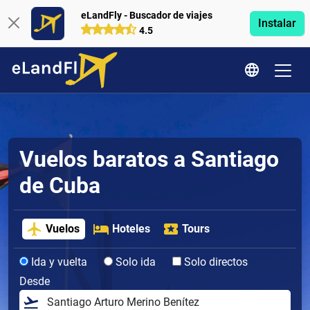
eLandFly - Buscador de viajes
Instalar
4.5
Vuelos baratos a Santiago
de Cuba
Vuelos
Hoteles
Tours
Ida y vuelta
Solo ida
Solo directos
Desde