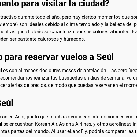
nto para visitar la ciudad?
no atractivo durante todo el año, pero hay ciertos momentos que
oviembre) son ideales debido al clima templado y la belleza del p
entras que el otoño se caracteriza por sus colores vibrantes. E
ueden ser bastante calurosos y húmedos.
 para reservar vuelos a Seúl
l
es con al menos dos o tres meses de antelación. Las aerolínea
 recomendamos realizar tus búsquedas en días de semana, ya qu
lecer alertas de precios, de modo que puedas reservar en el mom
Seúl
eas en Asia, por lo que muchas aerolíneas internacionales vuela
l
se encuentran Korean Air, Asiana Airlines, y otras aerolíneas 
intas partes del mundo. Al usar eLandFly, podrás comparar las ta