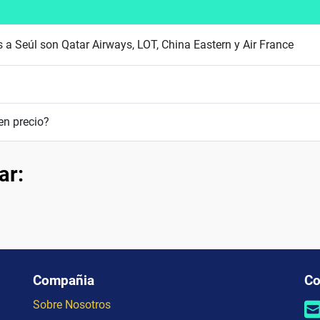
 a Seúl son Qatar Airways, LOT, China Eastern y Air France
en precio?
ar:
Compañia
Co
Sobre Nosotros