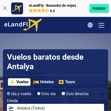
eLandFly - Buscador de viajes
Instalar
4.5
Vuelos baratos desde
Antalya
Vuelos
Hoteles
Tours
Ida y vuelta
Solo ida
Solo directos
Desde