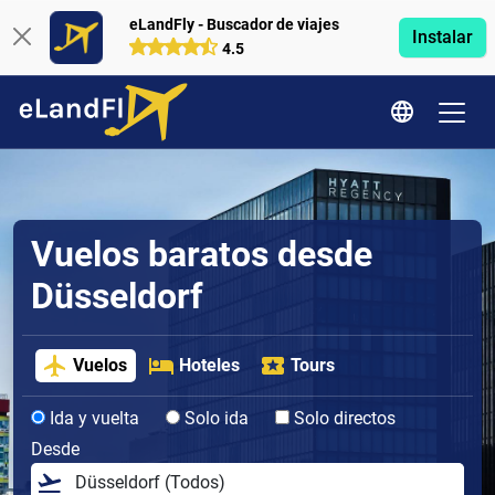
eLandFly - Buscador de viajes
Instalar
4.5
Vuelos baratos desde
Düsseldorf
Vuelos
Hoteles
Tours
Ida y vuelta
Solo ida
Solo directos
Desde