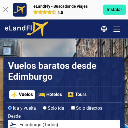
eLandFly - Buscador de viajes
Instalar
4.5
Vuelos baratos desde
Edimburgo
Vuelos
Hoteles
Tours
Ida y vuelta
Solo ida
Solo directos
Desde