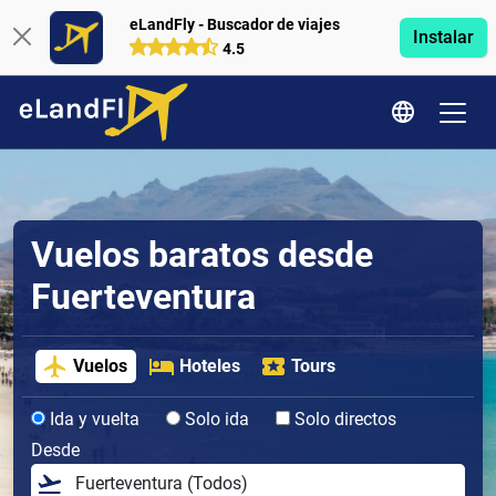
eLandFly - Buscador de viajes
Instalar
4.5
Vuelos baratos desde
Fuerteventura
Vuelos
Hoteles
Tours
Ida y vuelta
Solo ida
Solo directos
Desde