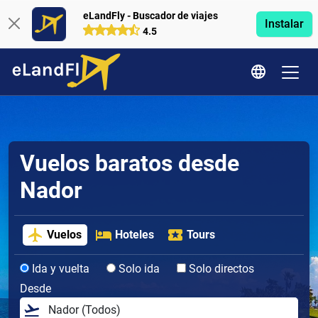
eLandFly - Buscador de viajes
Instalar
4.5
Vuelos baratos desde
Nador
Vuelos
Hoteles
Tours
Ida y vuelta
Solo ida
Solo directos
Desde