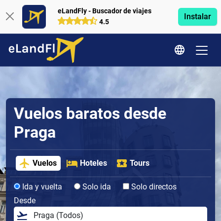
eLandFly - Buscador de viajes
Instalar
4.5
Vuelos baratos desde
Praga
Vuelos
Hoteles
Tours
Ida y vuelta
Solo ida
Solo directos
Desde