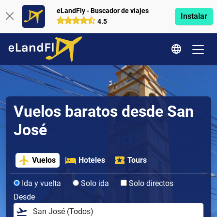
eLandFly - Buscador de viajes
Instalar
4.5
Vuelos baratos desde San
José
Vuelos
Hoteles
Tours
Ida y vuelta
Solo ida
Solo directos
Desde