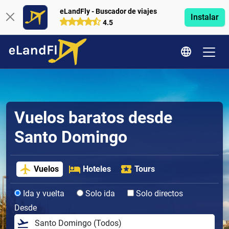
eLandFly - Buscador de viajes
Instalar
4.5
Vuelos baratos desde
Santo Domingo
Vuelos
Hoteles
Tours
Ida y vuelta
Solo ida
Solo directos
Desde