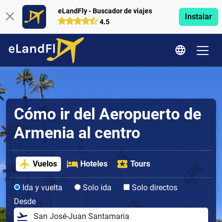
eLandFly - Buscador de viajes
Instalar
4.5
Cómo ir del Aeropuerto de
Armenia al centro
Vuelos
Hoteles
Tours
Ida y vuelta
Solo ida
Solo directos
Desde