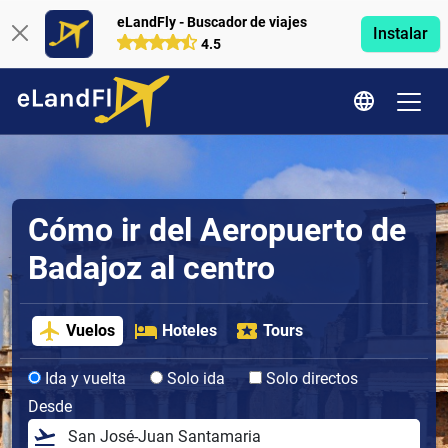
eLandFly - Buscador de viajes
Instalar
4.5
Cómo ir del Aeropuerto de
Badajoz al centro
Vuelos
Hoteles
Tours
Ida y vuelta
Solo ida
Solo directos
Desde