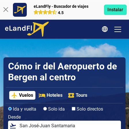
eLandFly - Buscador de viajes
Instalar
4.5
Cómo ir del Aeropuerto de
Bergen al centro
Vuelos
Hoteles
Tours
Ida y vuelta
Solo ida
Solo directos
Desde