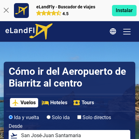
eLandFly - Buscador de viajes
Instalar
4.5
Cómo ir del Aeropuerto de
Biarritz al centro
Vuelos
Hoteles
Tours
Ida y vuelta
Solo ida
Solo directos
Desde