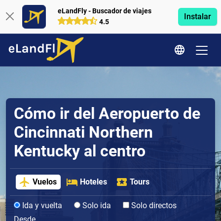
eLandFly - Buscador de viajes
Instalar
4.5
Cómo ir del Aeropuerto de
Cincinnati Northern
Kentucky al centro
Vuelos
Hoteles
Tours
Ida y vuelta
Solo ida
Solo directos
Desde