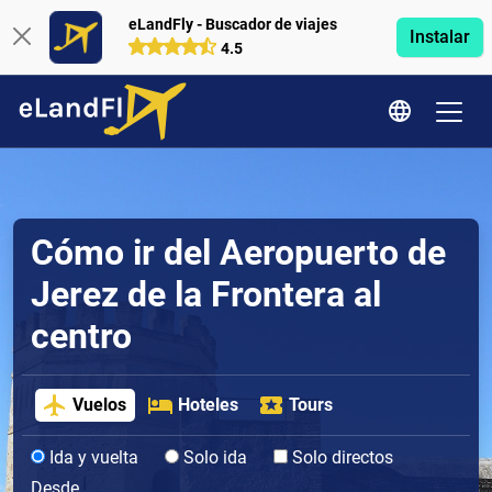
eLandFly - Buscador de viajes
Instalar
4.5
Cómo ir del Aeropuerto de
Jerez de la Frontera al
centro
Vuelos
Hoteles
Tours
Ida y vuelta
Solo ida
Solo directos
Desde