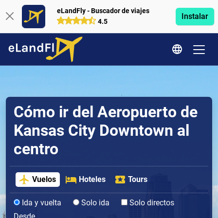
eLandFly - Buscador de viajes
Instalar
4.5
Cómo ir del Aeropuerto de
Kansas City Downtown al
centro
Vuelos
Hoteles
Tours
Ida y vuelta
Solo ida
Solo directos
Desde