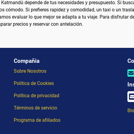
e Katmandú depende de tus necesidades y presupuesto. Si buscas 
 cómodo. Si prefieres rapidez y comodidad, un taxi o un trasl
mos evaluar lo que mejor se adapta a tu viaje. Para disfrutar d
parar precios y reservar con antelación.
Compañia
Co
Sobre Nosotros
Política de Cookies
In
Política de privacidad
Términos de servicio
Blo
Programa de afiliados