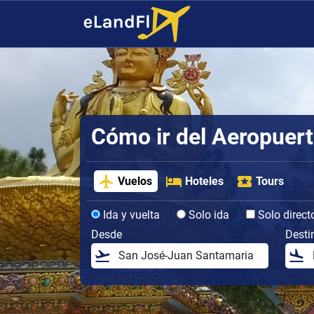
Cómo ir del Aeropuert
Vuelos
Hoteles
Tours
Ida y vuelta
Solo ida
Solo direct
Desde
Desti