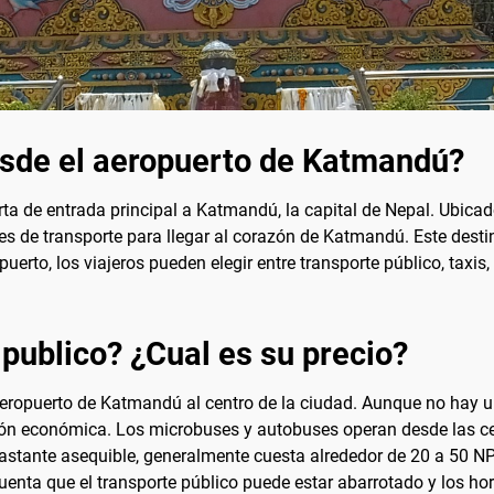
esde el aeropuerto de Katmandú?
erta de entrada principal a Katmandú, la capital de Nepal. Ubic
ones de transporte para llegar al corazón de Katmandú. Este dest
puerto, los viajeros pueden elegir entre transporte público, taxis
 publico? ¿Cual es su precio?
l aeropuerto de Katmandú al centro de la ciudad. Aunque no hay un
ión económica. Los microbuses y autobuses operan desde las cer
 bastante asequible, generalmente cuesta alrededor de 20 a 50 NP
enta que el transporte público puede estar abarrotado y los hor