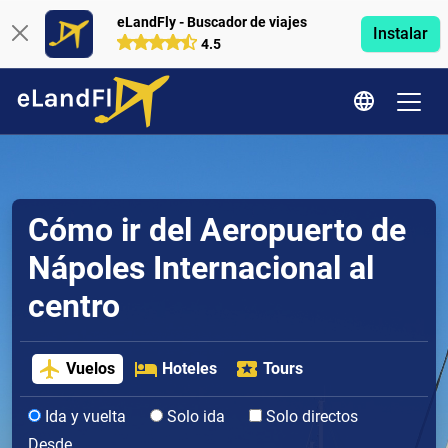
eLandFly - Buscador de viajes
Instalar
4.5
Cómo ir del Aeropuerto de
Nápoles Internacional al
centro
Vuelos
Hoteles
Tours
Ida y vuelta
Solo ida
Solo directos
Desde