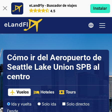
eLandFly - Buscador de viajes
Instalar
4.5
Cómo ir del Aeropuerto de
Seattle Lake Union SPB al
centro
Vuelos
Hoteles
Tours
Ida y vuelta
Solo ida
Solo directos
Desde