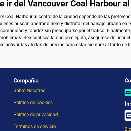
e ir del Vancouver Coal Harbour al
r Coal Harbour al centro de la ciudad depende de las preferenci
quienes buscan ahorrar dinero y disfrutar del paisaje urbano en e
omodidad y rapidez sin preocuparse por el tráfico. Finalmente, 
 problemas. Sea cual sea la opción elegida, asegúrese de usar e
s activar las alertas de precios para estar siempre al tanto de 
Compañia
Co
Sobre Nosotros
Política de Cookies
In
Política de privacidad
Términos de servicio
Blo