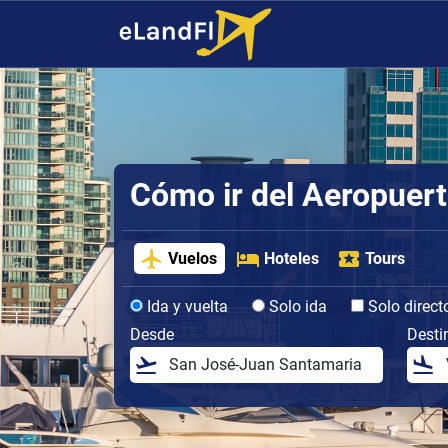
Cómo ir del Aeropuert
Vuelos
Hoteles
Tours
Ida y vuelta
Solo ida
Solo direct
Desde
Desti