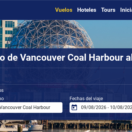
Vuelos
Hoteles
Tours
Inic
o de Vancouver Coal Harbour al
os
no
Fechas del viaje