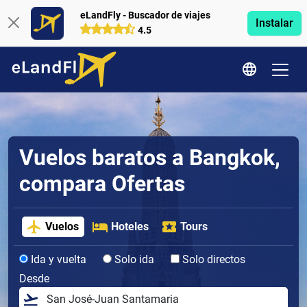
eLandFly - Buscador de viajes
Instalar
4.5
Vuelos baratos a Bangkok,
compara Ofertas
Vuelos
Hoteles
Tours
Ida y vuelta
Solo ida
Solo directos
Desde