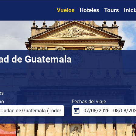
Vuelos
Hoteles
Tours
Inic
dad de Guatemala
os
no
Fechas del viaje