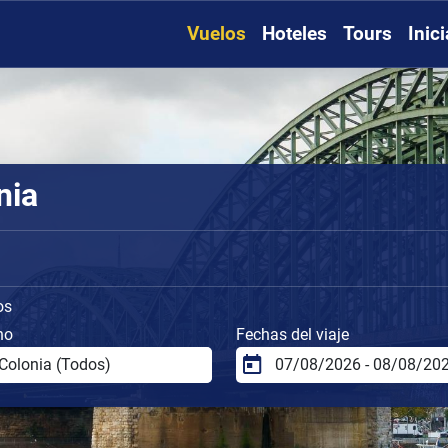
Vuelos
Hoteles
Tours
Inic
nia
os
no
Fechas del viaje