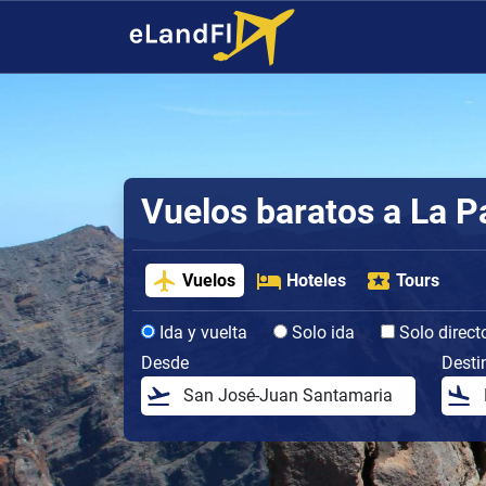
Vuelos baratos a La 
Vuelos
Hoteles
Tours
Ida y vuelta
Solo ida
Solo direct
Desde
Desti