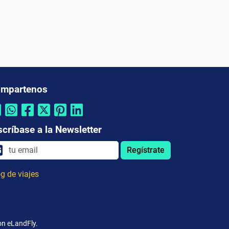
mpartenos
scríbase a la Newsletter
Regístrate
g de viajes
on eLandFly.