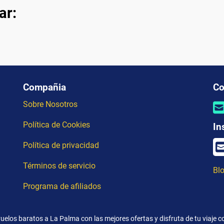
ar:
Compañia
Co
Sobre Nosotros
Política de Cookies
In
Política de privacidad
Términos de servicio
Blo
Programa de afiliados
uelos baratos a La Palma con las mejores ofertas y disfruta de tu viaje c