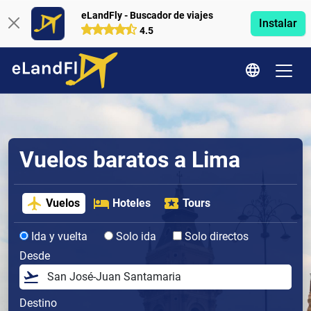
eLandFly - Buscador de viajes
Instalar
4.5
Vuelos baratos a Lima
Vuelos
Hoteles
Tours
Ida y vuelta
Solo ida
Solo directos
Desde
Destino