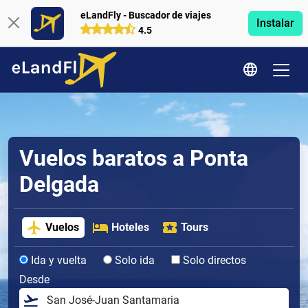
eLandFly - Buscador de viajes
Instalar
4.5
Vuelos baratos a Ponta
Delgada
Vuelos
Hoteles
Tours
Ida y vuelta
Solo ida
Solo directos
Desde