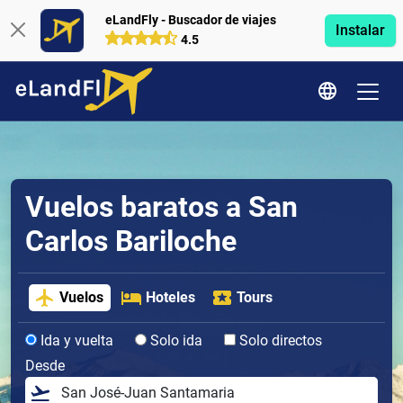
eLandFly - Buscador de viajes
Instalar
4.5
Vuelos baratos a San
Carlos Bariloche
Vuelos
Hoteles
Tours
Ida y vuelta
Solo ida
Solo directos
Desde