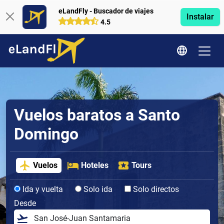
eLandFly - Buscador de viajes
Instalar
4.5
Vuelos baratos a Santo
Domingo
Vuelos
Hoteles
Tours
Ida y vuelta
Solo ida
Solo directos
Desde