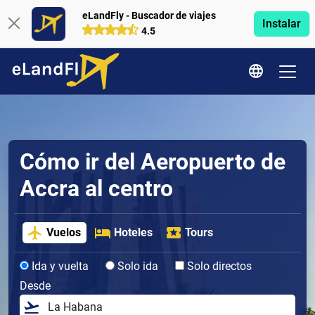
eLandFly - Buscador de viajes
Instalar
4.5
Cómo ir del Aeropuerto de
Accra al centro
Vuelos
Hoteles
Tours
Ida y vuelta
Solo ida
Solo directos
Desde