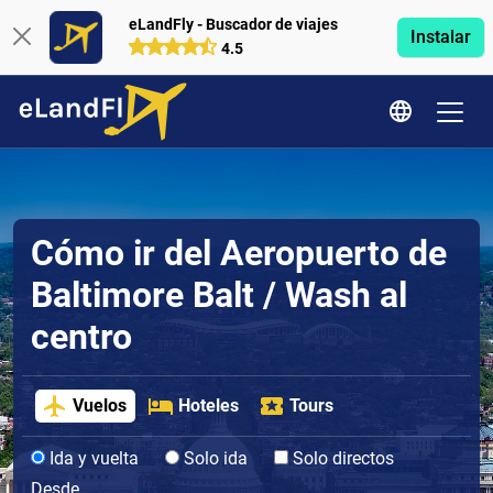
eLandFly - Buscador de viajes
Instalar
4.5
Cómo ir del Aeropuerto de
Baltimore Balt / Wash al
centro
Vuelos
Hoteles
Tours
Ida y vuelta
Solo ida
Solo directos
Desde