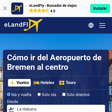
eLandFly - Buscador de viajes
Instalar
4.5
Cómo ir del Aeropuerto de
Bremen al centro
Vuelos
Hoteles
Tours
Ida y vuelta
Solo ida
Solo directos
Desde