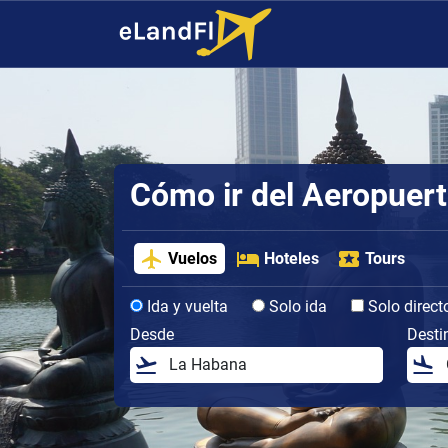
Cómo ir del Aeropuer
Vuelos
Hoteles
Tours
Ida y vuelta
Solo ida
Solo direct
Desde
Desti