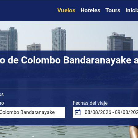
Vuelos
Hoteles
Tours
Inic
to de Colombo Bandaranayake a
os
no
Fechas del viaje