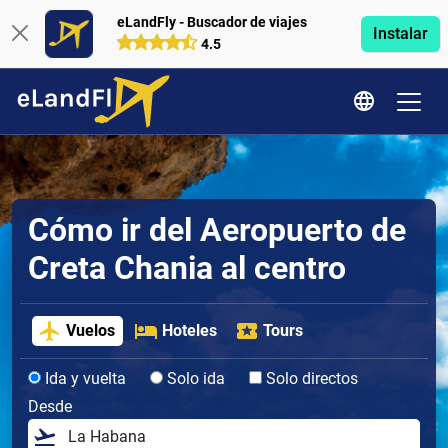
eLandFly - Buscador de viajes
Instalar
4.5
Cómo ir del Aeropuerto de
Creta Chania al centro
Vuelos
Hoteles
Tours
Ida y vuelta
Solo ida
Solo directos
Desde