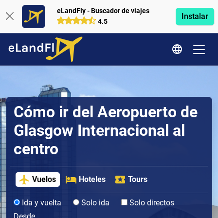
eLandFly - Buscador de viajes
Instalar
4.5
Cómo ir del Aeropuerto de
Glasgow Internacional al
centro
Vuelos
Hoteles
Tours
Ida y vuelta
Solo ida
Solo directos
Desde