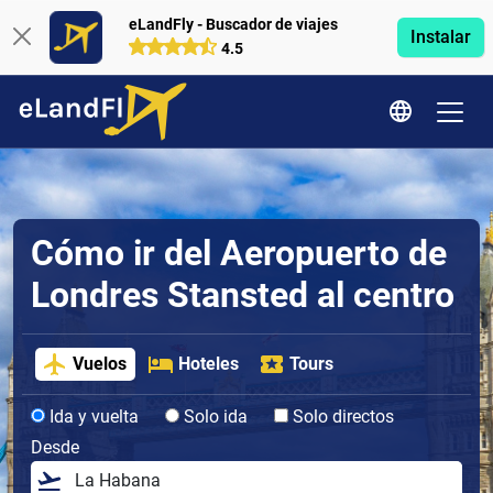
eLandFly - Buscador de viajes
Instalar
4.5
Cómo ir del Aeropuerto de
Londres Stansted al centro
Vuelos
Hoteles
Tours
Ida y vuelta
Solo ida
Solo directos
Desde