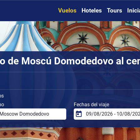
Vuelos
Hoteles
Tours
Inic
to de Moscú Domodedovo al ce
os
no
Fechas del viaje